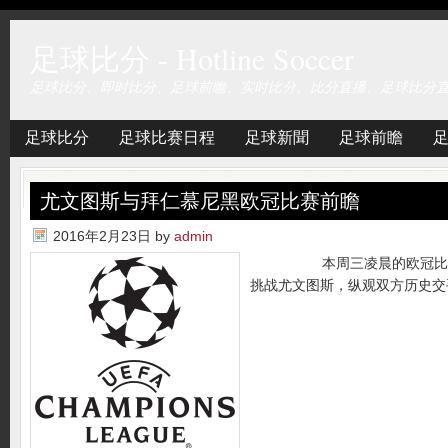
足球比分 - Hotline Soccer
足球比分、即时比分、足球前瞻、实时比分、比分直播、足球比分
足球比分
足球比赛日程
足球新聞
足球前瞻
尤文图斯与拜仁慕尼黑欧冠比赛前瞻
2016年2月23日
by
admin
本周三凌晨的欧冠比赛中
挑战尤文图斯，纵观双方历史交手