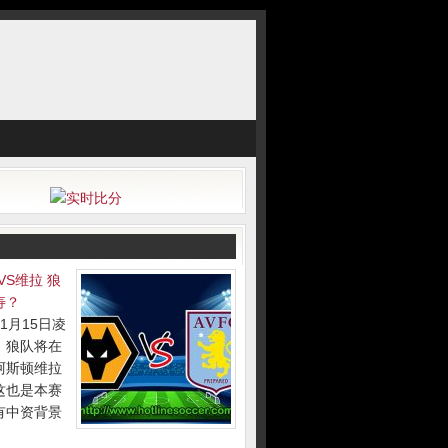
VS维拉 狼
寿？
1月15日凌
分，狼队将在
阿斯顿维拉
这也是本赛
有中资背景