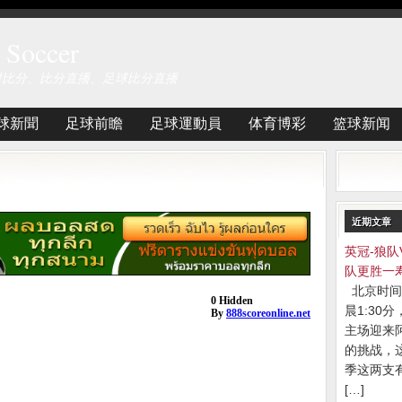
Soccer
时比分、比分直播、足球比分直播
球新聞
足球前瞻
足球運動員
体育博彩
篮球新闻
近期文章
英冠-狼队
队更胜一
北京时间
晨1:30
主场迎来
的挑战，
季这两支
[…]