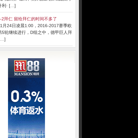
· […]
-2拜仁 留给拜仁的时间不多了
月24日凌晨1:00，2016-2017赛季欧
第5轮继续进行，D组之中，德甲巨人拜
…]