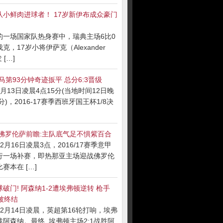
队小鲜肉进球者！ 17岁新伊布成众豪门
的一场国家队热身赛中，瑞典主场6比0
克，17岁小将伊萨克（Alexander
 […]
马第93分钟奇迹扳平 总分6:3晋级
月13日凌晨4点15分(当地时间12日晚
分)，2016-17赛季西班牙国王杯1/8决
S佛罗伦萨前瞻:主队底气足不惧紫百合
2月16日凌晨3点，2016/17赛季意甲
行一场补赛，即热那亚主场迎战佛罗伦
赛本在 […]
破门! 阿森纳1-2遭埃弗顿逆转 枪手
被终结
2月14日凌晨，英超第16轮打响，埃弗
阿森纳。最终, 埃弗顿主场2:1战胜阿