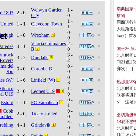
瑞典国家
猎物
周四进行
大胜斯洛伐
Isak）首发
国王杯-皇
北京时间1
间21点15
赛次 […]
热那亚V
北京时间1
联赛将进
萨，这场比
桑切斯进球
14轮不败
北京时间1
顿主场迎战