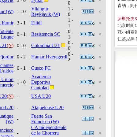
森纳，阿什利
罗斯托夫3
北京时间11
冠小组赛
仁慕尼黑 [