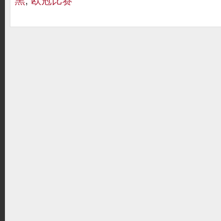
黑
,
欧冠比赛