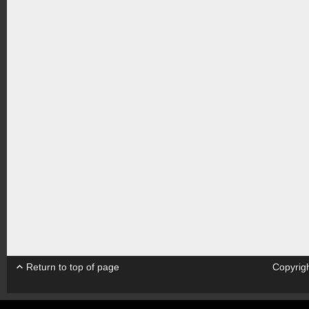
Return to top of page
Copyrig