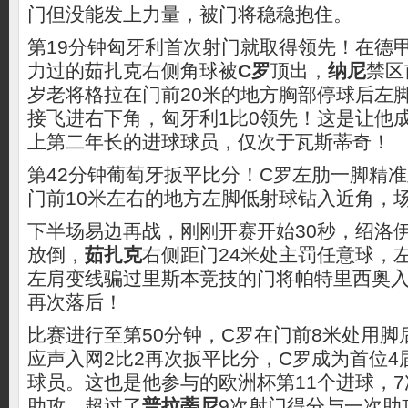
门但没能发上力量，被门将稳稳抱住。
第19分钟匈牙利首次射门就取得领先！在德
力过的茹扎克右侧角球被
C
罗
顶出，
纳尼
禁区
岁老将格拉在门前20米的地方胸部停球后左
接飞进右下角，匈牙利1比0领先！这是让他
上第二年长的进球球员，仅次于瓦斯蒂奇！
第42分钟葡萄牙扳平比分！C罗左肋一脚精
门前10米左右的地方左脚低射球钻入近角，场
下半场易边再战，刚刚开赛开始30秒，绍洛伊
放倒，
茹扎克
右侧距门24米处主罚任意球，
左肩变线骗过里斯本竞技的门将帕特里西奥入
再次落后！
比赛进行至第50分钟，C罗在门前8米处用脚
应声入网2比2再次扳平比分，C罗成为首位4
球员。这也是他参与的欧洲杯第11个进球，7
助攻，超过了
普拉蒂尼
9次射门得分与一次助