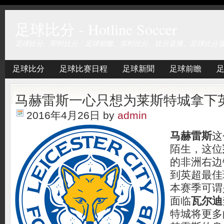
足球比分 - Hotline Soccer
足球比分、即时比分、足球前瞻、实时比分、比分直播、足球比分
足球比分
足球比赛日程
足球新聞
足球前瞻
马赫雷斯一心只想为莱斯特城拿下
2016年4月26日
by
admin
马赫雷斯
这
陌生，这位
的非洲右边
到英超最佳
本赛季可谓
面临
瓦尔迪
特城将更多