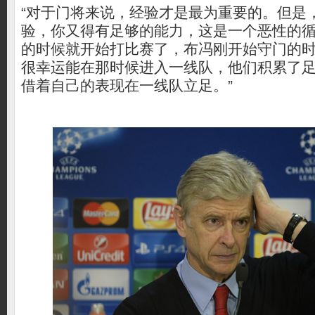
“对于门将来说，经验才是最为重要的。但是
验，你又得有足够的能力，这是一个恶性的
的时候就开始打比赛了，布冯刚开始守门的时
很幸运能在那时候进入一线队，他们积累了
借着自己的表现在一线队立足。”