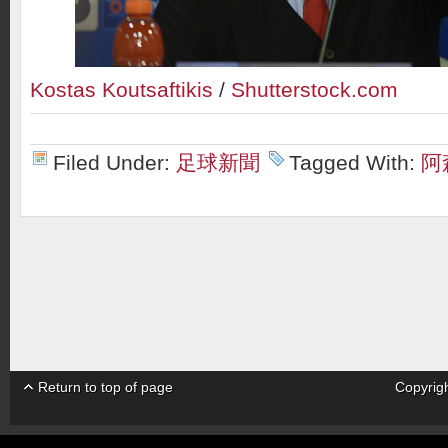
Kostas Koutsaftikis
/
Shutterstock.com
Filed Under:
足球新聞
Tagged With:
阿
Return to top of page
Copyrig