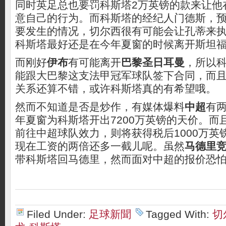
同时英足总也要罚科斯塔2万英镑的款来让他
意自己的行为。而科斯塔的经纪人门德斯，
要发生的情况，切尔西很有可能会让孔蒂来
科斯塔最好还是在今年夏窗的时候离开斯坦
而刚好
伊布
有可能离开
巴黎圣日耳曼
，所以
能跟大巴黎这支法甲冠军球队签下合同，而
关系还算不错，或许科斯塔真的有希望哦。
然而不知道是否是炒作，有媒体爆料
中超
有
年夏窗为科斯塔开出7200万英镑的天价。而
前往中超球队效力，则将获得税后1000万英
现在工资的两倍还多一截儿呢。虽然
马德里
带科斯塔回马德里，然而面对中超的报价恐
Filed Under:
足球新聞
Tagged With:
切