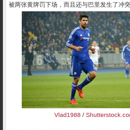
被两张黄牌罚下场，而且还与巴里发生了冲
Vlad1988
/
Shutterstock.c