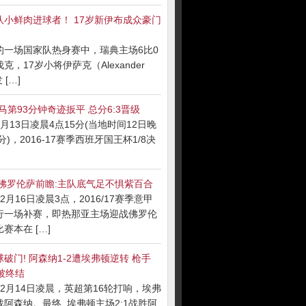
队小鲜肉进球者！ 17岁新伊布成众豪门
的一场国家队热身赛中，瑞典主场6比0
克，17岁小将伊萨克（Alexander
 […]
马第93分钟奇迹扳平 总分6:3晋级
月13日凌晨4点15分(当地时间12日晚
分)，2016-17赛季西班牙国王杯1/8决
S佛罗伦萨前瞻:主队底气足不惧紫百合
2月16日凌晨3点，2016/17赛季意甲
行一场补赛，即热那亚主场迎战佛罗伦
赛本在 […]
破门! 阿森纳1-2遭埃弗顿逆转 枪手
被终结
2月14日凌晨，英超第16轮打响，埃弗
阿森纳。最终, 埃弗顿主场2:1战胜阿