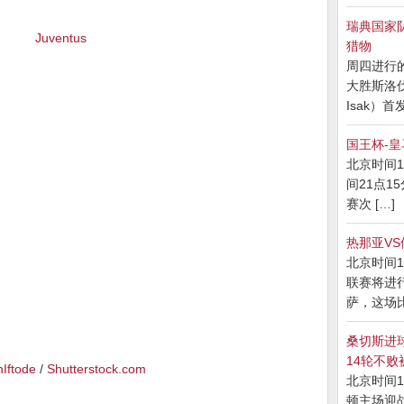
瑞典国家
猎物
周四进行
大胜斯洛伐
Isak）首发
国王杯-皇
北京时间1
间21点15
赛次 […]
热那亚V
北京时间1
联赛将进
萨，这场比
桑切斯进球
14轮不败
Iftode
/
Shutterstock.com
北京时间1
顿主场迎战