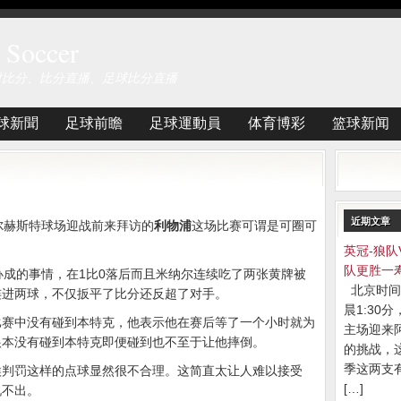
Soccer
时比分、比分直播、足球比分直播
球新聞
足球前瞻
足球運動員
体育博彩
篮球新闻
近期文章
尔赫斯特球场迎战前来拜访的
利物浦
这场比赛可谓是可圈可
英冠-狼队
队更胜一
办成的事情，在1比0落后而且米纳尔连续吃了两张黄牌被
北京时间
连进两球，不仅扳平了比分还反超了对手。
晨1:30
比赛中没有碰到本特克，他表示他在赛后等了一个小时就为
主场迎来
根本没有碰到本特克即便碰到也不至于让他摔倒。
的挑战，
季这两支
候判罚这样的点球显然很不合理。这简直太让人难以接受
[…]
说不出。