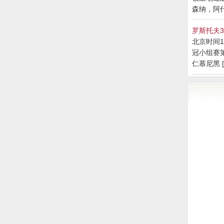
森纳，阿什利
罗斯托夫3
北京时间11
冠小组赛
仁慕尼黑 [