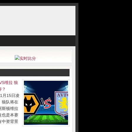
VS维拉 狼
寿？
1月15日凌
分，狼队将在
阿斯顿维拉
这也是本赛
有中资背景