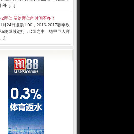
· […]
-2拜仁 留给拜仁的时间不多了
月24日凌晨1:00，2016-2017赛季欧
第5轮继续进行，D组之中，德甲巨人拜
…]