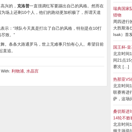
常高兴的，
克洛普
一直强调红军要踢出自己的风格。然而在
瑞典国家
因为场上还剩10个人，他们的跑动更加积极了，所谓天道
猎物
周四进行
大胜斯洛伐
表示：“球队今天真是打出了自己的风格，特别是在10打
Isak）首发
尽致。”
鼓舞。条条大路通罗马，世上无难事只怕有心人。希望目前
国王杯-皇
起直追。
北京时间1
间21点15
赛次 […]
 With:
利物浦
,
水晶宫
热那亚V
北京时间1
联赛将进
萨，这场比
桑切斯进球
14轮不败
北京时间1
顿主场迎战