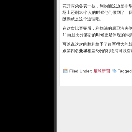
花开两朵各表一枝，利物浦这边是非
场上还剩10个人的时候他们做到了，
酬勤就是这个道理吧。
在这次比赛完后，利物浦的后卫洛夫伦
11而且比分落后的时候更是体现的淋漓
可以说这次的胜利给予了红军很大的
跟第四名
曼城
相差6分的利物浦可以奋
Filed Under:
足球新聞
Tagged