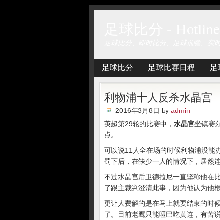
足球比分 - Hotline 
足球比分、即时比分、足球前瞻、实
足球比分
足球比赛日程
足
利物浦十人反杀水晶宫
2016年3月8日
by
admin
英超第29轮的比赛中，
水晶宫
坐镇赛
点。
可以说11人全在场的时候利物浦没能
罚下后，在缺少一人的情况下，居然
不过水晶宫后卫德拉尼一直坚称他在
了跟主裁判澄清此事，因为他认为他
更让人费解的是在马上就要结束的时
了。目前老鹰只能哑巴吃黄连，有苦